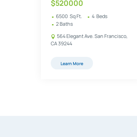
$
520000
6500
  Sq Ft.
4
  Beds 
^
^
2
 Baths
^
564 Elegant Ave. San Francisco,

CA 39244
Learn More