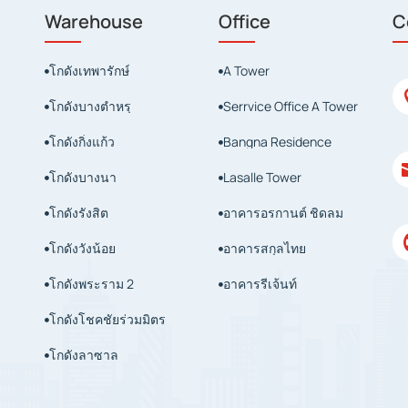
Warehouse
Office
C
โกดังเทพารักษ์
A Tower


โกดังบางตำหรุ
Serrvice Office A Tower


โกดังกิ่งแก้ว
Bangna Residence


โกดังบางนา
Lasalle Tower


โกดังรังสิต
อาคารอรกานต์ ชิดลม


โกดังวังน้อย
อาคารสกุลไทย


โกดังพระราม 2
อาคารรีเจ้นท์


โกดังโชคชัยร่วมมิตร

โกดังลาซาล
