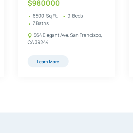
$
980000
6500
  Sq Ft.
9
  Beds 
^
^
7
 Baths
^
564 Elegant Ave. San Francisco,

CA 39244
Learn More