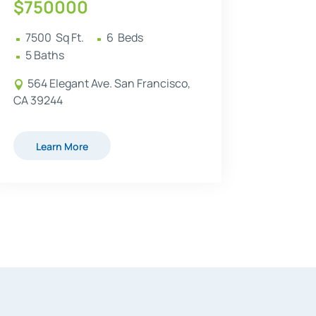
$
750000
7500
  Sq Ft.
6
  Beds 
^
^
5
 Baths
^
564 Elegant Ave. San Francisco,

CA 39244
Learn More