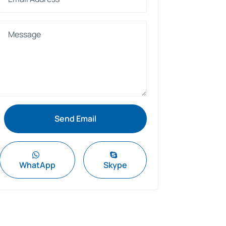
Send Email


WhatApp
Skype