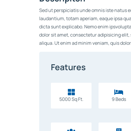
Sed ut perspiciatis unde omnis iste natus
laudantium, totam aperiam, eaque ipsa quae
dicta sunt explicabo. Nemo enim ipsvolup
dolor sit amet, consectetur adipisicing eli
aliqua. Ut enim ad minim veniam, quis dolor
Features


5000 Sq Ft.
9 Beds