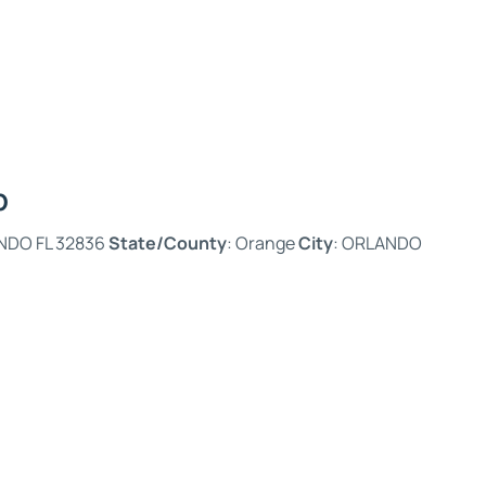
p
ANDO FL 32836
State/County
: Orange
City
: ORLANDO