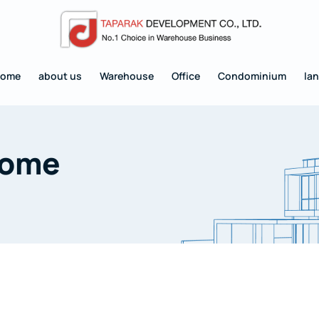
home
about us
Warehouse
Office
Condominium
la
Home