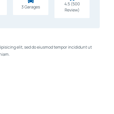

4.5 (500
8
3 Garages
Review)
pisicing elit, sed do eiusmod tempor incididunt ut
eniam.