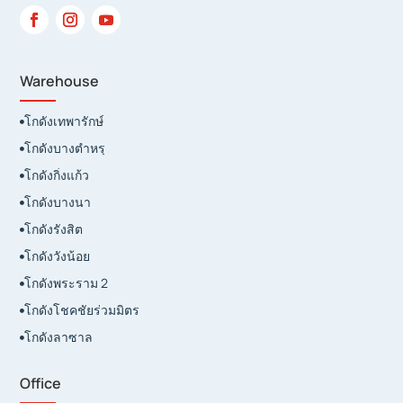
Warehouse
โกดังเทพารักษ์

โกดังบางตำหรุ

โกดังกิ่งแก้ว

โกดังบางนา

โกดังรังสิต

โกดังวังน้อย

โกดังพระราม 2

โกดังโชคชัยร่วมมิตร

โกดังลาซาล

Office