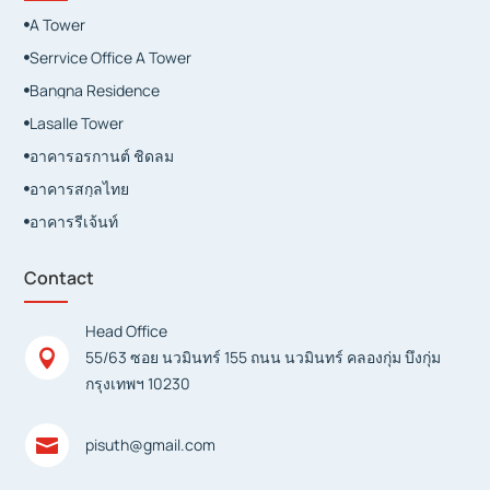
A Tower

Serrvice Office A Tower

Bangna Residence

Lasalle Tower

อาคารอรกานต์ ชิดลม

อาคารสกุลไทย

อาคารรีเจ้นท์

Contact
Head Office

55/63 ซอย นวมินทร์ 155 ถนน นวมินทร์ คลองกุ่ม บึงกุ่ม
กรุงเทพฯ 10230

pisuth@gmail.com