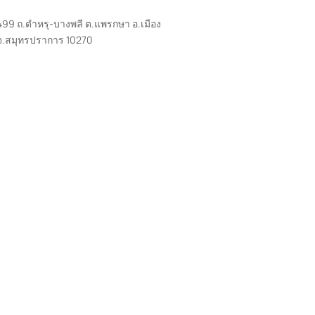
499 ถ.ตำหรุ-บางพลี ต.แพรกษา อ.เมือง
จ.สมุทรปราการ 10270