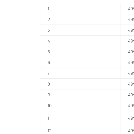
1
49
2
49
3
49
4
49
5
49
6
49
7
49
8
49
9
49
10
49
11
49
12
49