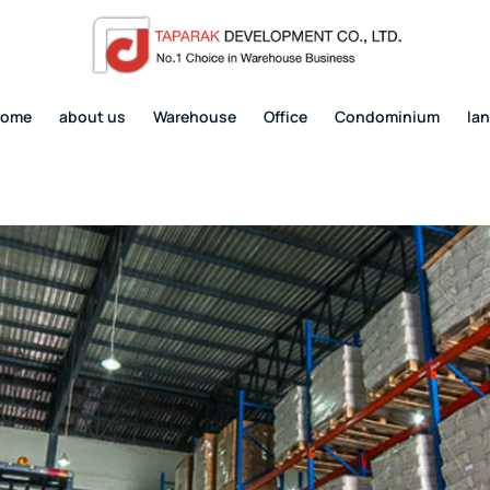
home
about us
Warehouse
Office
Condominium
la