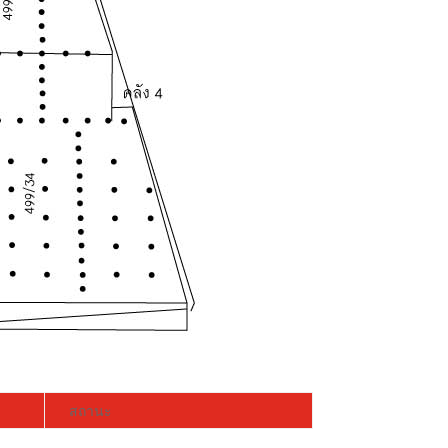
สถานะ