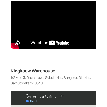
Kingkaew Warehouse
1/2 Moo 3, Rachatewa Subdistrict, Bangplee District,
Samutprakarn 10540