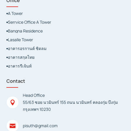
Office
A Tower

Serrvice Office A Tower

Bangna Residence

Lasalle Tower

อาคารอรกานต์ ชิดลม

อาคารสกุลไทย

อาคารรีเจ้นท์

Contact
Head Office

55/63 ซอย นวมินทร์ 155 ถนน นวมินทร์ คลองกุ่ม บึงกุ่ม
กรุงเทพฯ 10230

pisuth@gmail.com