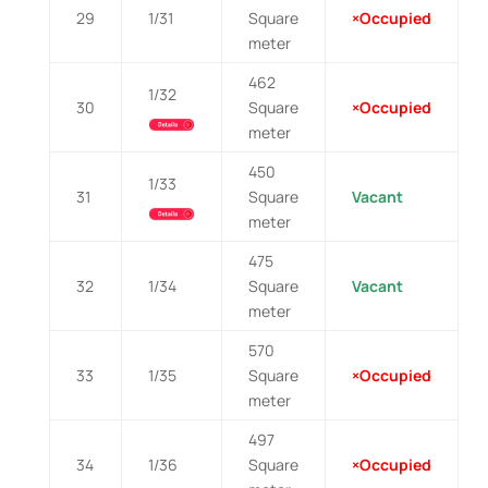
29
1/31
Square
×Occupied
meter
462
1/32
30
Square
×Occupied
meter
450
1/33
31
Square
Vacant
meter
475
32
1/34
Square
Vacant
meter
570
33
1/35
Square
×Occupied
meter
497
34
1/36
Square
×Occupied