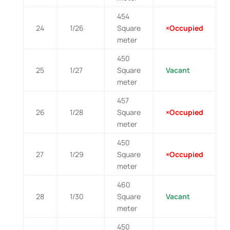
454
24
1/26
Square
×Occupied
meter
450
25
1/27
Square
Vacant
meter
457
26
1/28
Square
×Occupied
meter
450
27
1/29
Square
×Occupied
meter
460
28
1/30
Square
Vacant
meter
450