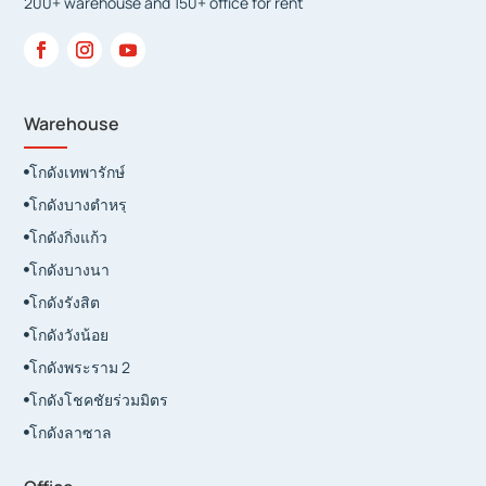
200+ warehouse and 150+ office for rent
Warehouse
โกดังเทพารักษ์

โกดังบางตำหรุ

โกดังกิ่งแก้ว

โกดังบางนา

โกดังรังสิต

โกดังวังน้อย

โกดังพระราม 2

โกดังโชคชัยร่วมมิตร

โกดังลาซาล
