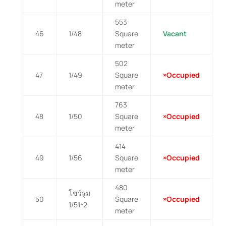
meter
553
46
1/48
Square
Vacant
meter
502
47
1/49
Square
×Occupied
meter
763
48
1/50
Square
×Occupied
meter
414
49
1/56
Square
×Occupied
meter
480
โชว์รูม
50
Square
×Occupied
1/51-2
meter