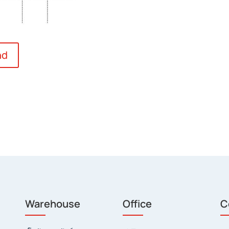
nd
Warehouse
Office
C