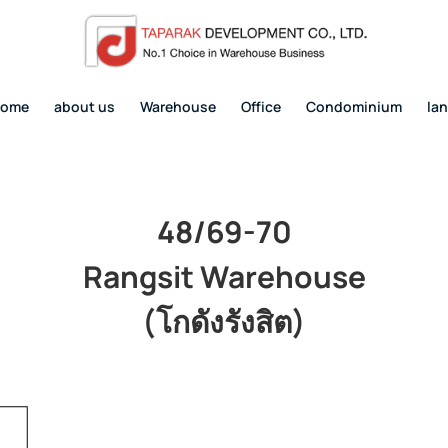
home
about us
Warehouse
Office
Condominium
la
48/69-70
Rangsit Warehouse
(โกดังรังสิต)