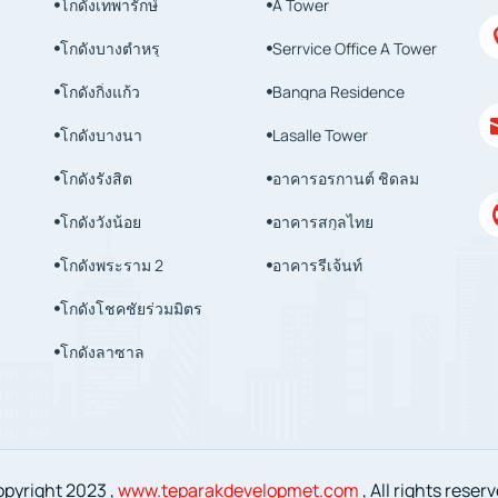
โกดังเทพารักษ์
A Tower


โกดังบางตำหรุ
Serrvice Office A Tower


โกดังกิ่งแก้ว
Bangna Residence


โกดังบางนา
Lasalle Tower


โกดังรังสิต
อาคารอรกานต์ ชิดลม


โกดังวังน้อย
อาคารสกุลไทย


โกดังพระราม 2
อาคารรีเจ้นท์


โกดังโชคชัยร่วมมิตร

โกดังลาซาล

pyright 2023 ,
www.teparakdevelopmet.com
, All rights reser