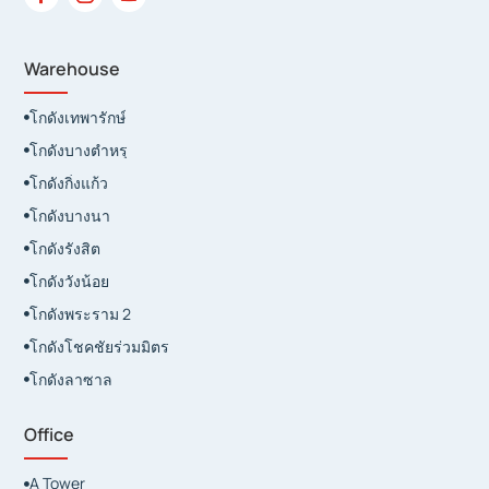
Warehouse
โกดังเทพารักษ์

โกดังบางตำหรุ

โกดังกิ่งแก้ว

โกดังบางนา

โกดังรังสิต

โกดังวังน้อย

โกดังพระราม 2

โกดังโชคชัยร่วมมิตร

โกดังลาซาล

Office
A Tower
