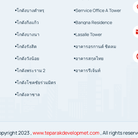
โกดังบางตำหรุ
Serrvice Office A Tower


โกดังกิ่งแก้ว
Bangna Residence


โกดังบางนา
Lasalle Tower


โกดังรังสิต
อาคารอรกานต์ ชิดลม


โกดังวังน้อย
อาคารสกุลไทย


โกดังพระราม 2
อาคารรีเจ้นท์


โกดังโชคชัยร่วมมิตร

โกดังลาซาล

pyright 2023 ,
www.teparakdevelopmet.com
, All rights reser