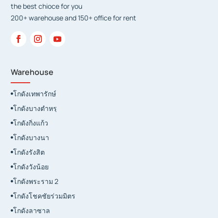
Head Office

55/63 ซอย นวมินทร์ 155 ถนน นวมินทร์ คลองกุ่ม บึงกุ่ม
กรุงเทพฯ 10230

pisuth@gmail.com
089-822-8888

025093289
029443840-4
Copyright 2023 ,
www.teparakdevelopmet.com
, All rights
reserved