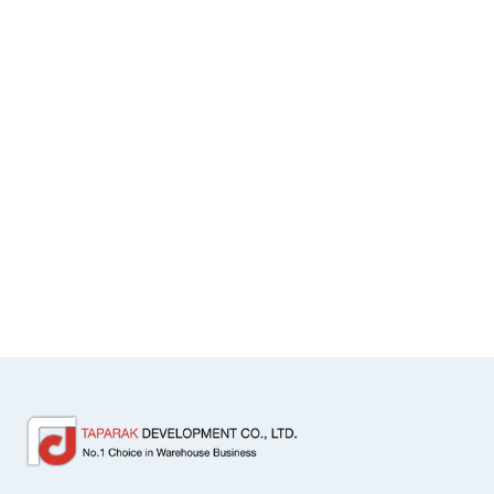
โกดังวังน้อย

โกดังพระราม 2

โกดังโชคชัยร่วมมิตร

โกดังลาซาล

Office
A Tower

Serrvice Office A Tower

Bangna Residence

Lasalle Tower

อาคารอรกานต์ ชิดลม

อาคารสกุลไทย

อาคารรีเจ้นท์

Contact