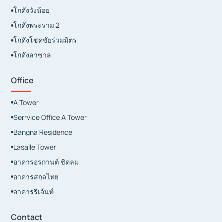
โกดังวังน้อย

โกดังพระราม 2

โกดังโชคชัยร่วมมิตร

โกดังลาซาล

Office
A Tower

Serrvice Office A Tower

Bangna Residence

Lasalle Tower

อาคารอรกานต์ ชิดลม

อาคารสกุลไทย

อาคารรีเจ้นท์

Contact