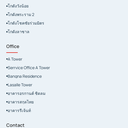
โกดังวังน้อย

โกดังพระราม 2

โกดังโชคชัยร่วมมิตร

โกดังลาซาล

Office
A Tower

Serrvice Office A Tower

Bangna Residence

Lasalle Tower

อาคารอรกานต์ ชิดลม

อาคารสกุลไทย

อาคารรีเจ้นท์

Contact