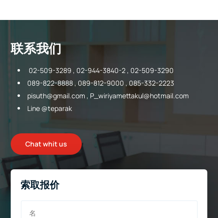
联系我们
02-509-3289 , 02-944-3840-2 , 02-509-3290
089-822-8888 , 089-812-9000 , 085-332-2223
pisuth@gmail.com
,
P_wiriyamettakul@hotmail.com
Line @teparak
Chat whit us
索取报价