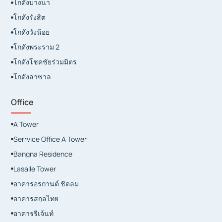
โกดังบางนา

โกดังรังสิต

โกดังวังน้อย

โกดังพระราม 2

โกดังโชคชัยร่วมมิตร

โกดังลาซาล

Office
A Tower

Serrvice Office A Tower

Bangna Residence

Lasalle Tower

อาคารอรกานต์ ชิดลม

อาคารสกุลไทย

อาคารรีเจ้นท์
